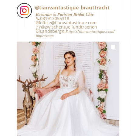
@
tianvantastique_brauttracht
𝑩𝒂𝒗𝒂𝒓𝒊𝒂𝒏 & 𝑷𝒂𝒓𝒊𝒔𝒊𝒂𝒏 𝑩𝒓𝒊𝒅𝒂𝒍 𝑪𝒉𝒊𝒄
📞081913055318
💌office@tianvantastique.com
𝑇𝑉@zwischentuellundtraenen
💒Landsberg📃ℎ𝑡𝑡𝑝𝑠://𝑡𝑖𝑎𝑛𝑣𝑎𝑛𝑡𝑎𝑠𝑡𝑖𝑞𝑢𝑒.𝑐𝑜𝑚/
𝑖𝑚𝑝𝑟𝑒𝑠𝑠𝑢𝑚